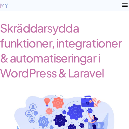
MY
T
p
n
Skräddarsydda
funktioner, integrationer
& automatiseringar i
WordPress & Laravel