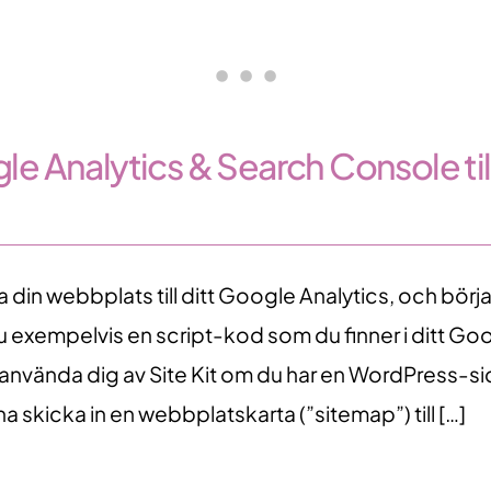
e Analytics & Search Console till
 din webbplats till ditt Google Analytics, och börj
du exempelvis en script-kod som du finner i ditt Go
använda dig av Site Kit om du har en WordPress-sid
na skicka in en webbplatskarta (”sitemap”) till […]