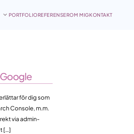
PORTFOLIO
REFERENSER
OM MIG
KONTAKT
y Google
rlättar för dig som
earch Console, m.m.
rekt via admin-
t […]