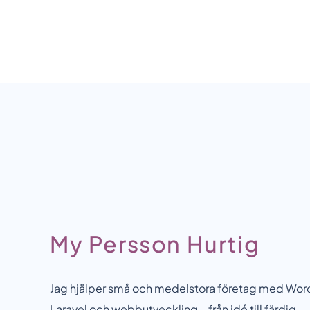
My Persson Hurtig
Jag hjälper små och medelstora företag med Wor
Laravel och webbutveckling – från idé till färdig