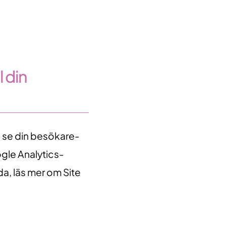
 din
a se din besökare-
ogle Analytics-
a, läs mer om Site