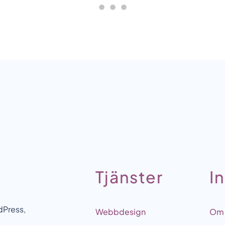
Tjänster
I
dPress,
Webbdesign
Om