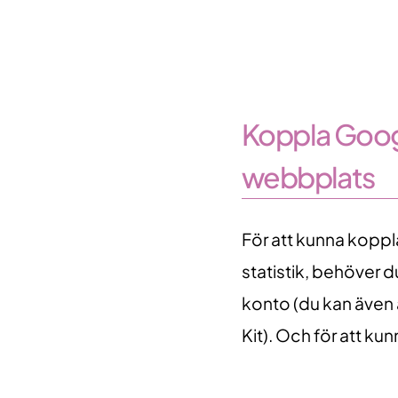
Koppla Googl
webbplats
För att kunna koppla
statistik, behöver 
konto (du kan även 
Kit). Och för att kun