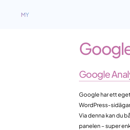
MY
Google
Google Analy
Google har ett eget
WordPress-sidägare 
Via denna kan du bå
panelen – super enke